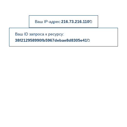
Ваш IP-адрес:
216.73.216.110
Ваш ID запроса к ресурсу:
38f212958990fb5967debae8d8305e41