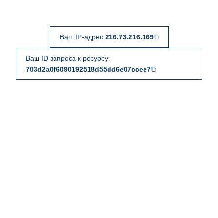
Ваш IP-адрес:
216.73.216.169
Ваш ID запроса к ресурсу:
703d2a0f6090192518d55dd6e07ccee7