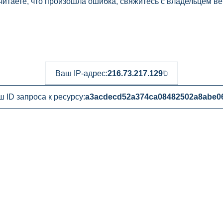
читаете, что произошла ошибка, свяжитесь с владельцем ве
Ваш IP-адрес:
216.73.217.129
 ID запроса к ресурсу:
a3acdecd52a374ca08482502a8abe0