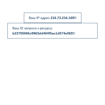
Ваш IP-адрес:
216.73.216.169
Ваш ID запроса к ресурсу:
b23755066c9963dd404f5ac1d574e565