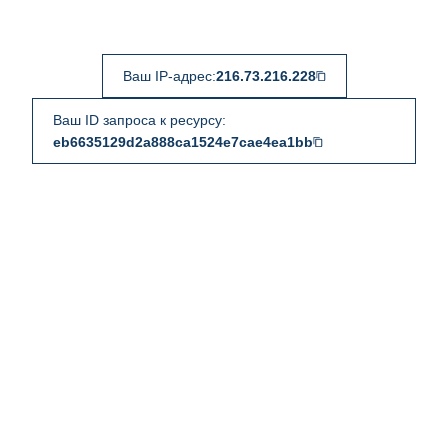
Ваш IP-адрес:
216.73.216.228
Ваш ID запроса к ресурсу:
eb6635129d2a888ca1524e7cae4ea1bb