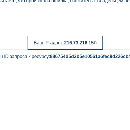
читаете, что произошла ошибка, свяжитесь с владельцем ве
Ваш IP-адрес:
216.73.216.15
ш ID запроса к ресурсу:
886754d5d2b5e10561a6fec9d226cb