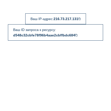
Ваш IP-адрес:
216.73.217.131
Ваш ID запроса к ресурсу:
d548c32cbfe78f96b4aae2cbffbdc684