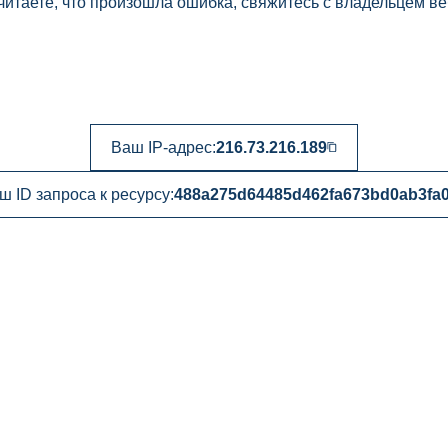
читаете, что произошла ошибка, свяжитесь с владельцем ве
Ваш IP-адрес:
216.73.216.189
ш ID запроса к ресурсу:
488a275d64485d462fa673bd0ab3fa