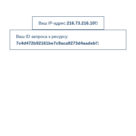
Ваш IP-адрес:
216.73.216.10
Ваш ID запроса к ресурсу:
7c4d472b92161be7c9aca9273d4aadeb