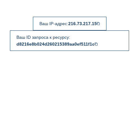
Ваш IP-адрес:
216.73.217.15
Ваш ID запроса к ресурсу:
d8216e8b024d260215389aa0ef511f1c