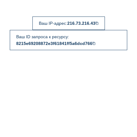
Ваш IP-адрес:
216.73.216.43
Ваш ID запроса к ресурсу:
8215e69208872e3f61841ff5a6dcd766