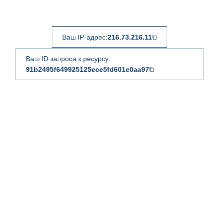
Ваш IP-адрес:
216.73.216.11
Ваш ID запроса к ресурсу:
91b2495f649925125ece5fd601e0aa97