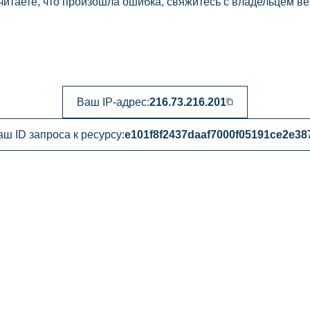
читаете, что произошла ошибка, свяжитесь с владельцем ве
Ваш IP-адрес:
216.73.216.201
аш ID запроса к ресурсу:
e101f8f2437daaf7000f05191ce2e38