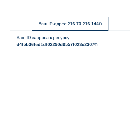
Ваш IP-адрес:
216.73.216.144
Ваш ID запроса к ресурсу:
d4f5b36fed1df02290d9557f023c2307