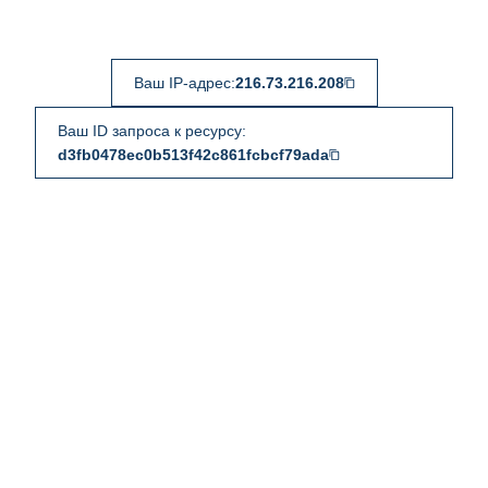
Ваш IP-адрес:
216.73.216.208
Ваш ID запроса к ресурсу:
d3fb0478ec0b513f42c861fcbcf79ada