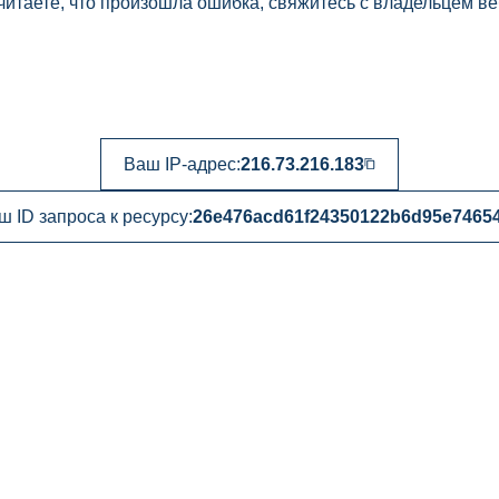
читаете, что произошла ошибка, свяжитесь с владельцем ве
Ваш IP-адрес:
216.73.216.183
ш ID запроса к ресурсу:
26e476acd61f24350122b6d95e7465