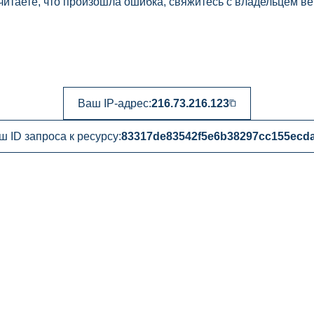
читаете, что произошла ошибка, свяжитесь с владельцем ве
Ваш IP-адрес:
216.73.216.123
ш ID запроса к ресурсу:
83317de83542f5e6b38297cc155ecd