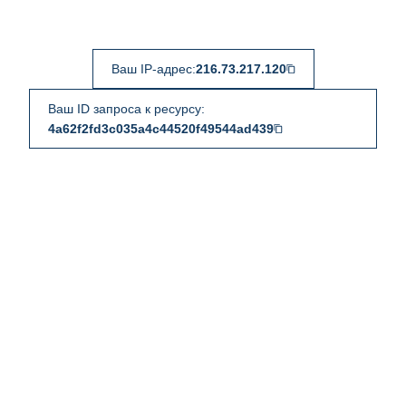
Ваш IP-адрес:
216.73.217.120
Ваш ID запроса к ресурсу:
4a62f2fd3c035a4c44520f49544ad439