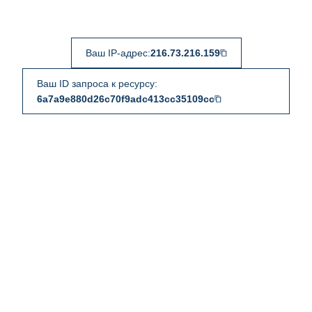
Ваш IP-адрес:
216.73.216.159
Ваш ID запроса к ресурсу:
6a7a9e880d26c70f9adc413cc35109cc