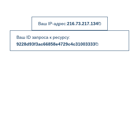
Ваш IP-адрес:
216.73.217.134
Ваш ID запроса к ресурсу:
9228d93f3ac66858e4729c4c31003333