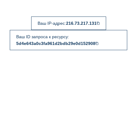
Ваш IP-адрес:
216.73.217.131
Ваш ID запроса к ресурсу:
5d4e643a0c3fa961d2bdb29e0d152908