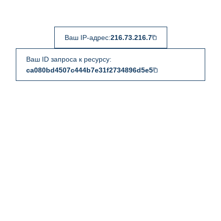
Ваш IP-адрес:
216.73.216.7
Ваш ID запроса к ресурсу:
ca080bd4507c444b7e31f2734896d5e5