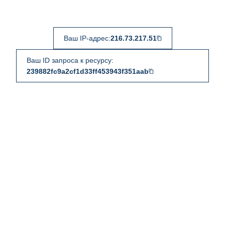
Ваш IP-адрес:
216.73.217.51
Ваш ID запроса к ресурсу:
239882fc9a2cf1d33ff453943f351aab