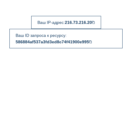
Ваш IP-адрес:
216.73.216.20
Ваш ID запроса к ресурсу:
586884af537a3fd3ed8c74f41900e995