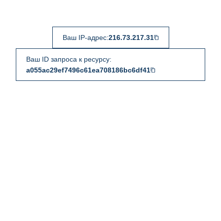
Ваш IP-адрес:
216.73.217.31
Ваш ID запроса к ресурсу:
a055ac29ef7496c61ea708186bc6df41