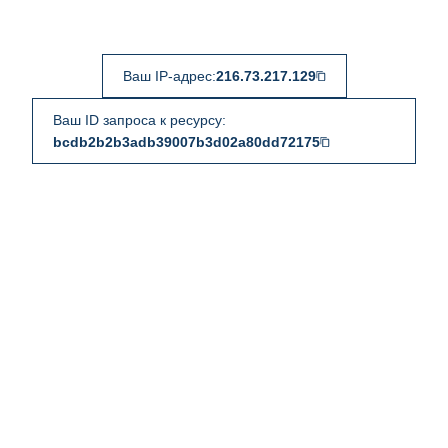
Ваш IP-адрес:
216.73.217.129
Ваш ID запроса к ресурсу:
bcdb2b2b3adb39007b3d02a80dd72175