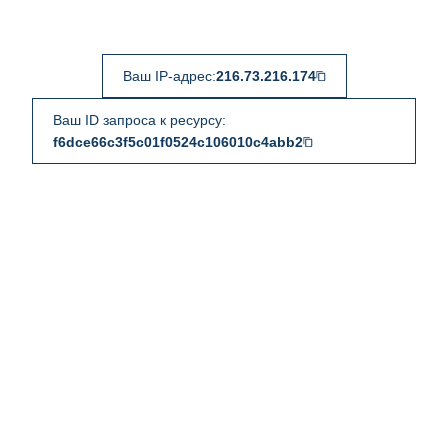
Ваш IP-адрес:
216.73.216.174
Ваш ID запроса к ресурсу:
f6dce66c3f5c01f0524c106010c4abb2