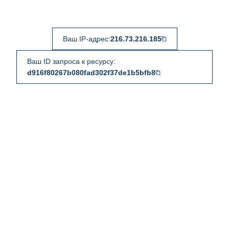
Ваш IP-адрес:
216.73.216.185
Ваш ID запроса к ресурсу:
d916f80267b080fad302f37de1b5bfb8