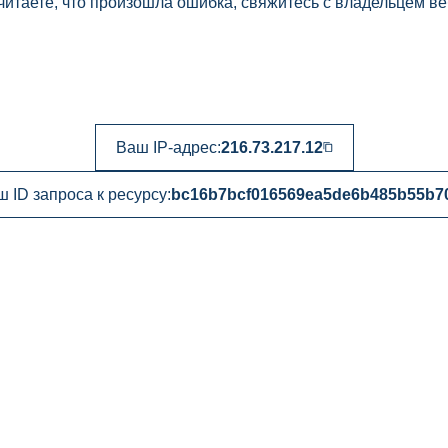
читаете, что произошла ошибка, свяжитесь с владельцем ве
Ваш IP-адрес:
216.73.217.12
 ID запроса к ресурсу:
bc16b7bcf016569ea5de6b485b55b7