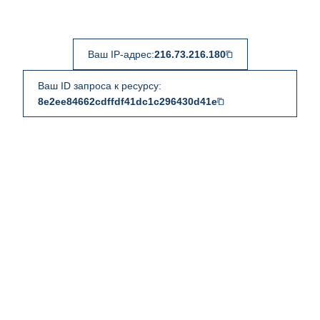
Ваш IP-адрес:
216.73.216.180
Ваш ID запроса к ресурсу:
8e2ee84662cdffdf41dc1c296430d41e