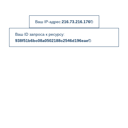
Ваш IP-адрес:
216.73.216.176
Ваш ID запроса к ресурсу:
938f51b6bc08a0502188c2546d196eae