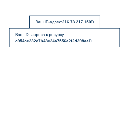
Ваш IP-адрес:
216.73.217.150
Ваш ID запроса к ресурсу:
c954ce232c7b48c24a7556e2f2d398aa