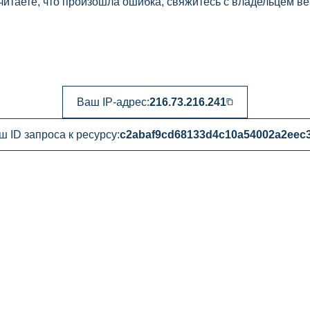
читаете, что произошла ошибка, свяжитесь с владельцем ве
Ваш IP-адрес:
216.73.216.241
ш ID запроса к ресурсу:
c2abaf9cd68133d4c10a54002a2eec