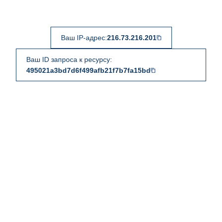
Ваш IP-адрес:
216.73.216.201
Ваш ID запроса к ресурсу:
495021a3bd7d6f499afb21f7b7fa15bd