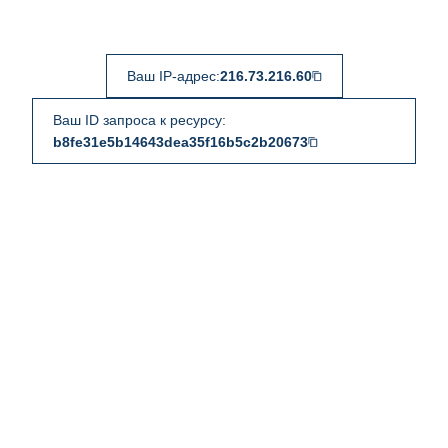
Ваш IP-адрес:
216.73.216.60
Ваш ID запроса к ресурсу:
b8fe31e5b14643dea35f16b5c2b20673