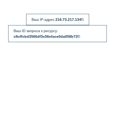
Ваш IP-адрес:
216.73.217.134
Ваш ID запроса к ресурсу:
c9cffcbd3566df3c56eface0da058b73