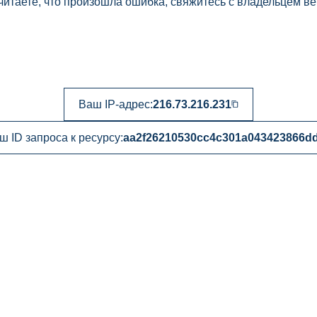
читаете, что произошла ошибка, свяжитесь с владельцем ве
Ваш IP-адрес:
216.73.216.231
ш ID запроса к ресурсу:
aa2f26210530cc4c301a043423866d