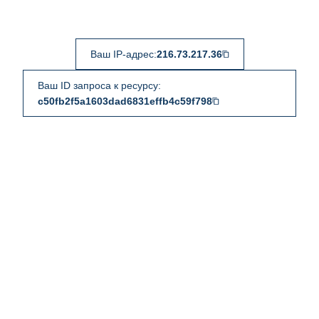
Ваш IP-адрес:
216.73.217.36
Ваш ID запроса к ресурсу:
c50fb2f5a1603dad6831effb4c59f798