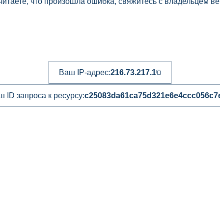
читаете, что произошла ошибка, свяжитесь с владельцем ве
Ваш IP-адрес:
216.73.217.1
 ID запроса к ресурсу:
c25083da61ca75d321e6e4ccc056c7