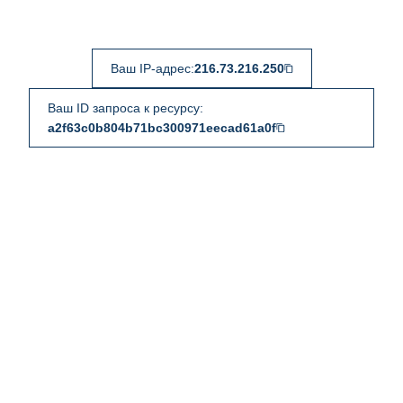
Ваш IP-адрес:
216.73.216.250
Ваш ID запроса к ресурсу:
a2f63c0b804b71bc300971eecad61a0f