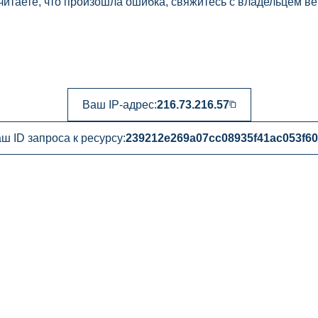
читаете, что произошла ошибка, свяжитесь с владельцем ве
Ваш IP-адрес:
216.73.216.57
ш ID запроса к ресурсу:
239212e269a07cc08935f41ac053f60