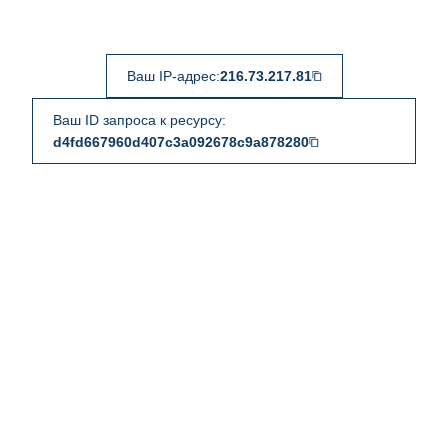
Ваш IP-адрес:
216.73.217.81
Ваш ID запроса к ресурсу:
d4fd667960d407c3a092678c9a878280