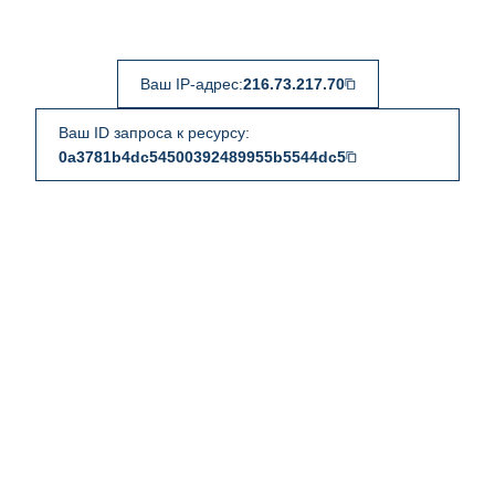
Ваш IP-адрес:
216.73.217.70
Ваш ID запроса к ресурсу:
0a3781b4dc54500392489955b5544dc5