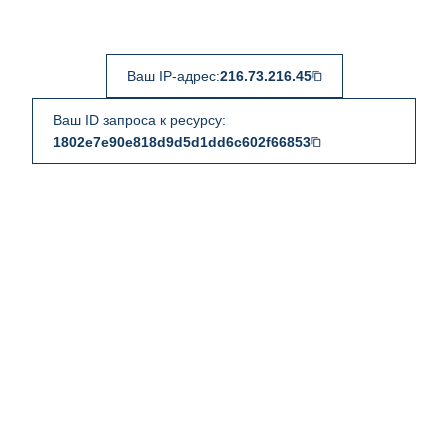
Ваш IP-адрес:
216.73.216.45
Ваш ID запроса к ресурсу:
1802e7e90e818d9d5d1dd6c602f66853