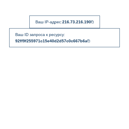
Ваш IP-адрес:
216.73.216.190
Ваш ID запроса к ресурсу:
92ff9f255971c15e40d2d57c0c667b6a