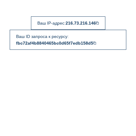
Ваш IP-адрес:
216.73.216.146
Ваш ID запроса к ресурсу:
fbc72af4b8840465bc0d65f7edb158d5