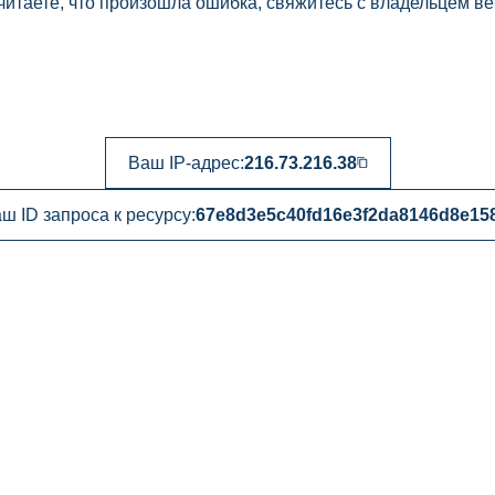
читаете, что произошла ошибка, свяжитесь с владельцем ве
Ваш IP-адрес:
216.73.216.38
ш ID запроса к ресурсу:
67e8d3e5c40fd16e3f2da8146d8e158