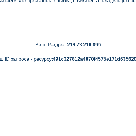
читаете, что произошла ошибка, свяжитесь с владельцем ве
Ваш IP-адрес:
216.73.216.89
ш ID запроса к ресурсу:
491c327812a4870f4575e171d63562