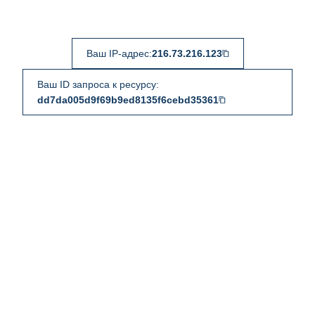
Ваш IP-адрес:
216.73.216.123
Ваш ID запроса к ресурсу:
dd7da005d9f69b9ed8135f6cebd35361