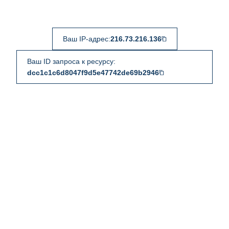
Ваш IP-адрес:
216.73.216.136
Ваш ID запроса к ресурсу:
dcc1c1c6d8047f9d5e47742de69b2946